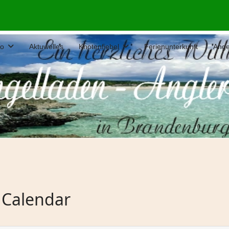
fo
Aktuwelles
Knotenfiebel
Ferienunterkunft
Ange
 Calendar