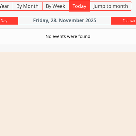
Year
By Month
By Week
Today
Jump to month
Friday, 28. November 2025
 Day
Followi
No events were found