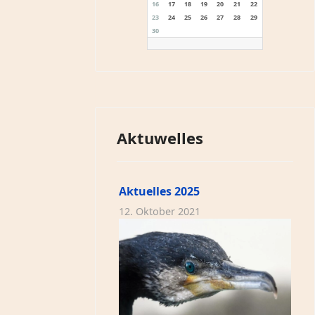
16
17
18
19
20
21
22
23
24
25
26
27
28
29
30
Aktuwelles
Aktuelles 2025
12. Oktober 2021