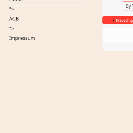
By 
">
AGB
Preceding
">
Impressum