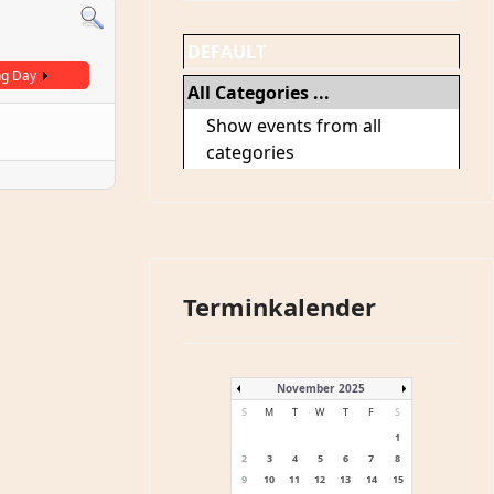
DEFAULT
ng Day
All Categories ...
Show events from all
categories
Terminkalender
November 2025
S
M
T
W
T
F
S
1
2
3
4
5
6
7
8
9
10
11
12
13
14
15