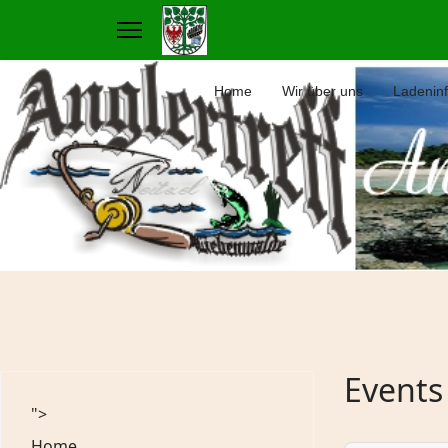
Home
Wir über uns
Ladenin
Events
">
Home